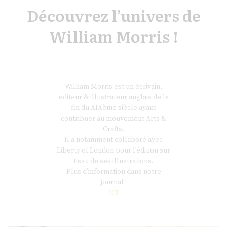
Découvrez l’univers de
William Morris !
William Morris est un écrivain,
éditeur & illustrateur anglais de la
fin du XIXème siècle ayant
contribuer au mouvement Arts &
Crafts.
Il a notamment collaboré avec
Liberty of London pour l’édition sur
tissu de ses illustrations.
Plus d’information dans notre
journal !
ICI