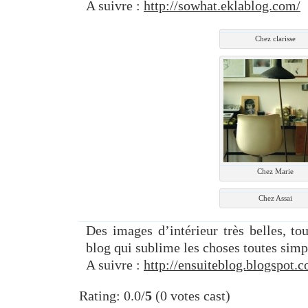
A suivre :
http://sowhat.eklablog.com/
Chez clarisse
Chez Marie
Chez Assai
Des images d’intérieur très belles, to
blog qui sublime les choses toutes simp
A suivre :
http://ensuiteblog.blogspot.
Rating: 0.0/
5
(0 votes cast)