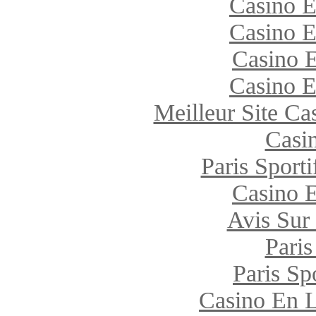
Casino E
Casino E
Casino E
Casino E
Meilleur Site Ca
Casi
Paris Sport
Casino E
Avis Sur
Paris
Paris Sp
Casino En L