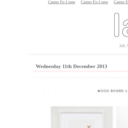
Casino En Ligne
Casino En Ligne
Casino 
lab.
Wednesday 11th December 2013