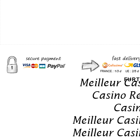
Meilleur Ca
FURT
Casino Re
Casin
Meilleur Cas
Meilleur Cas