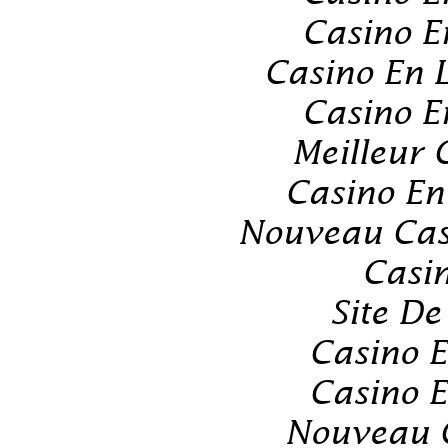
Casino E
Casino En 
Casino E
Meilleur 
Casino En
Nouveau Cas
Casin
Site De
Casino E
Casino E
Nouveau C