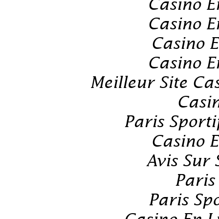
Casino E
Casino E
Casino E
Casino E
Meilleur Site Ca
Casin
Paris Sport
Casino E
Avis Sur
Paris
Paris Spo
Casino En L