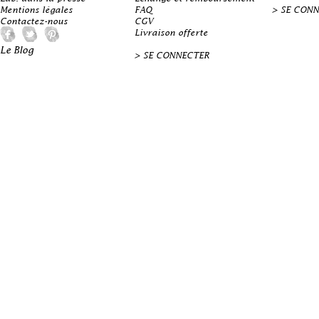
Mentions légales
FAQ
>
SE CON
Contactez-nous
CGV
Livraison offerte
Le Blog
>
SE CONNECTER