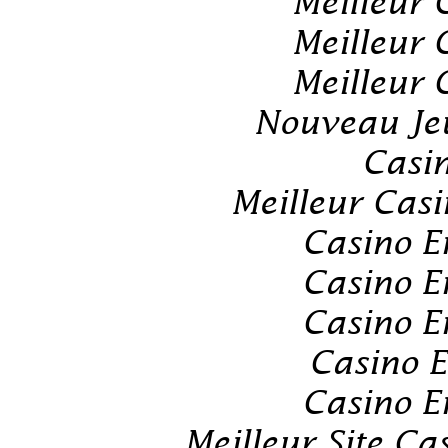
Meilleur 
Meilleur 
Meilleur 
Nouveau Jeu
Casin
Meilleur Cas
Casino E
Casino E
Casino E
Casino E
Casino E
Meilleur Site Ca