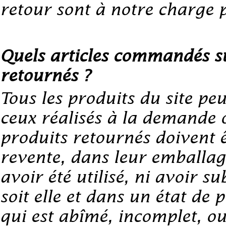
retour sont à notre charge 
Quels articles commandés su
retournés
?
Tous les produits du site pe
ceux réalisés à la demande 
produits retournés doivent êt
revente, dans leur emballage
avoir été utilisé, ni avoir s
soit elle et dans un état de 
qui est abîmé, incomplet, ou