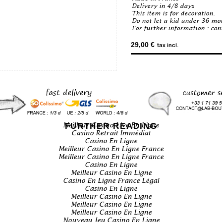
Delivery in 4/8 days
This item is for decoration.
Do not let a kid under 36 mon
For further information :
con
29,00 €
tax incl.
Meilleur Casino Live En Ligne
FURTHER READING
Casino Retrait Immédiat
Casino En Ligne
Meilleur Casino En Ligne France
Meilleur Casino En Ligne France
Casino En Ligne
Meilleur Casino En Ligne
Casino En Ligne France Légal
Casino En Ligne
Meilleur Casino En Ligne
Meilleur Casino En Ligne
Meilleur Casino En Ligne
Nouveau Jeu Casino En Ligne