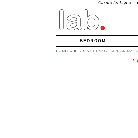
Casino En Ligne
BEDROOM
HOME
>
CHILDREN
>
ORANGE MINI ANIMAL 
--------------------