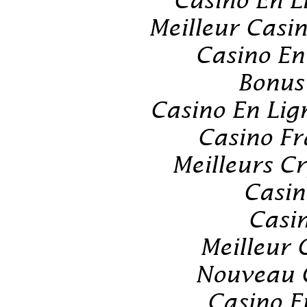
Meilleur Casi
Casino En
Bonus
Casino En Lig
Casino Fr
Meilleurs C
Casin
Casin
Meilleur 
Nouveau C
Casino E