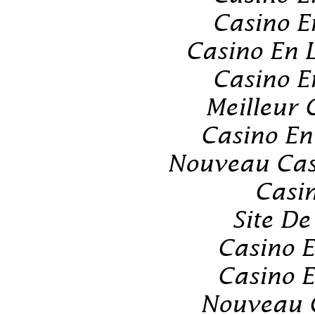
Casino E
Casino En 
Casino E
Meilleur 
Casino En
Nouveau Cas
Casin
Site De
Casino E
Casino E
Nouveau C