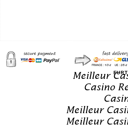
Meilleur Ca
FURT
Casino Re
Casin
Meilleur Cas
Meilleur Cas