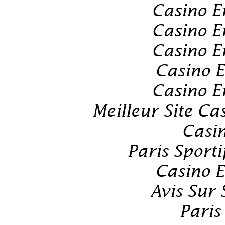
Casino E
Casino E
Casino E
Casino E
Casino E
Meilleur Site Ca
Casin
Paris Sport
Casino E
Avis Sur
Paris