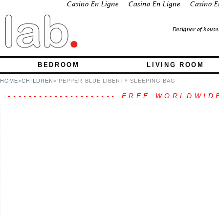
Casino En Ligne
Casino En Ligne
Casino E
Designer of house
BEDROOM
LIVING ROOM
HOME
>
CHILDREN
>
PEPPER BLUE LIBERTY SLEEPING BAG
--------------------- FREE WORLDWID