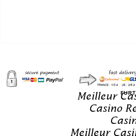
Meilleur Ca
FURT
Casino Re
Casin
Meilleur Cas