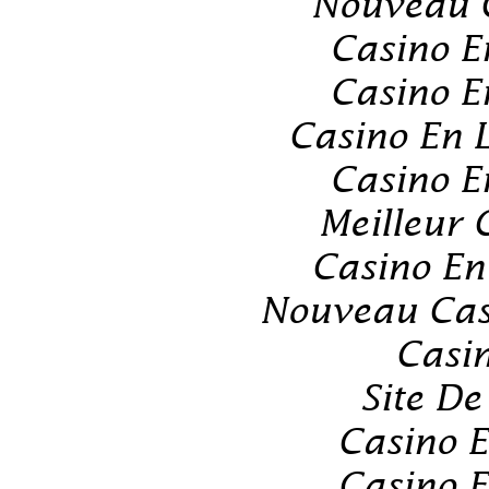
Nouveau C
Casino E
Casino E
Casino En 
Casino E
Meilleur 
Casino En
Nouveau Cas
Casin
Site De
Casino E
Casino E