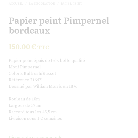
ACCUEIL
/
LA DÉCORATION
/
PAPIER PEINT
Papier peint Pimpernel
bordeaux
150.00
€
TTC
Papier peint épais de très belle qualité
Motif Pimpernel
Coloris Bullrush/Russet
Référence 216471
Dessiné par William Morris en 1876
Rouleau de 10m
Largeur de 52cm
Raccord tous les 45,5 cm
Livraison sous 1-2 semaines
Disponible sur commande