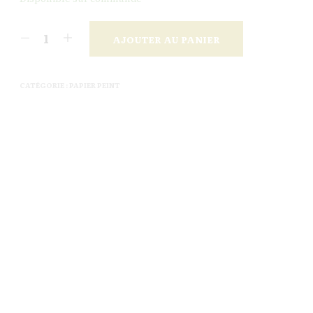
AJOUTER AU PANIER
CATÉGORIE :
PAPIER PEINT