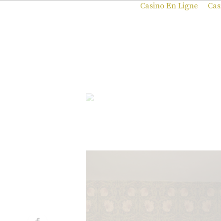
Casino En Ligne
Cas