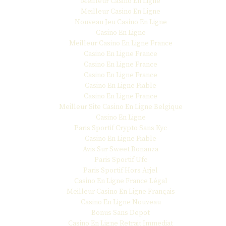
Meilleur Casino En Ligne
Meilleur Casino En Ligne
Nouveau Jeu Casino En Ligne
Casino En Ligne
Meilleur Casino En Ligne France
Casino En Ligne France
Casino En Ligne France
Casino En Ligne France
Casino En Ligne Fiable
Casino En Ligne France
Meilleur Site Casino En Ligne Belgique
Casino En Ligne
Paris Sportif Crypto Sans Kyc
Casino En Ligne Fiable
Avis Sur Sweet Bonanza
Paris Sportif Ufc
Paris Sportif Hors Arjel
Casino En Ligne France Légal
Meilleur Casino En Ligne Français
Casino En Ligne Nouveau
Bonus Sans Depot
Casino En Ligne Retrait Immediat