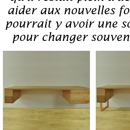
aider aux nouvelles fo
pourrait y avoir une s
pour changer souvent 