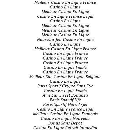
Meilleur Casino En Ligne France
Casino En Ligne
Meilleur Casino En Ligne
Casino En Ligne France Légal
Casino En Ligne
Meilleur Casino En Ligne
Meilleur Casino En Ligne
Meilleur Casino En Ligne
Nouveau Jeu Casino En Ligne
Casino En Ligne
Meilleur Casino En Ligne France
Casino En Ligne France
Casino En Ligne France
Casino En Ligne France
Casino En Ligne Fiable
Casino En Ligne France
Meilleur Site Casino En Ligne Belgique
Casino En Ligne
Paris Sportif Crypto Sans Kyc
Casino En Ligne Fiable
Avis Sur Sweet Bonanza
Paris Sportif Ufc
Paris Sportif Hors Arjel
Casino En Ligne France Légal
Meilleur Casino En Ligne Français
Casino En Ligne Nouveau
Bonus Sans Depot
Casino En Ligne Retrait Immediat