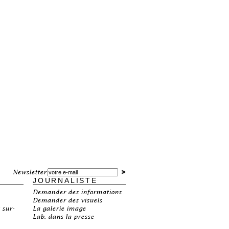
Newsletter
JOURNALISTE
Demander des informations
Demander des visuels
 sur-
La galerie image
Lab. dans la presse