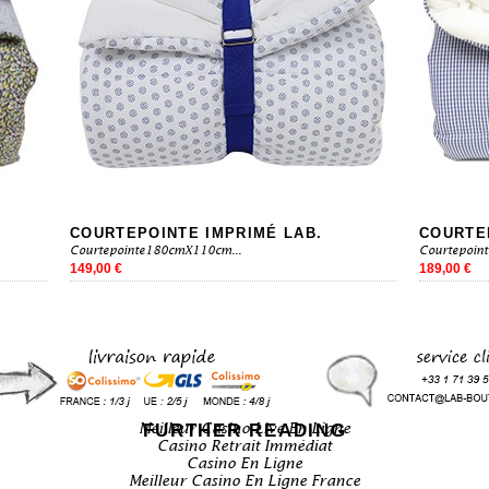
COURTEPOINTE IMPRIMÉ LAB.
COURTE
Courtepointe180cmX110cm...
Courtepoint
149,00 €
189,00 €
Meilleur Casino Live En Ligne
FURTHER READING
Casino Retrait Immédiat
Casino En Ligne
Meilleur Casino En Ligne France