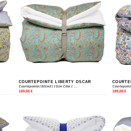
COURTEPOINTE LIBERTY OSCAR
COURTE
Courtepointe180cmX110cm Côté 1 :...
Courtepoint
189,00 €
189,00 €