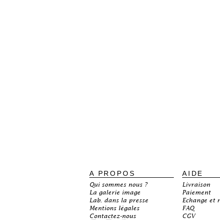
A PROPOS
AIDE
Qui sommes nous ?
Livraison
La galerie image
Paiement
Lab. dans la presse
Echange et
Mentions légales
FAQ
Contactez-nous
CGV