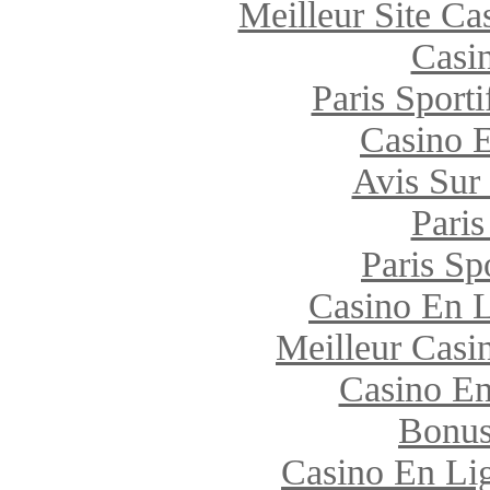
Meilleur Site Ca
Casi
Paris Sport
Casino E
Avis Sur
Paris
Paris Sp
Casino En L
Meilleur Casi
Casino E
Bonus
Casino En Lig