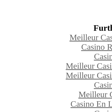
Furt
Meilleur Ca
Casino R
Casi
Meilleur Cas
Meilleur Cas
Casi
Meilleur 
Casino En L