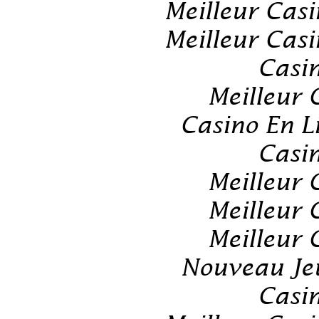
Meilleur Cas
Meilleur Cas
Casin
Meilleur 
Casino En L
Casin
Meilleur 
Meilleur 
Meilleur 
Nouveau Jeu
Casin