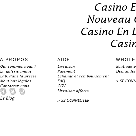
Casino E
Nouveau C
Casino En 
Casin
A PROPOS
AIDE
WHOLE
Qui sommes nous ?
Livraison
Boutique p
La galerie image
Paiement
Demander 
Lab. dans la presse
Echange et remboursement
Mentions légales
FAQ
>
SE CON
Contactez-nous
CGV
Livraison offerte
Le Blog
>
SE CONNECTER