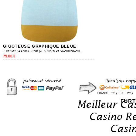
GIGOTEUSE GRAPHIQUE BLEUE
2 tailles : 44cmX70cm (0-6 mois) et 50cmX90cm...
79,00 €
Meilleur Ca
FURT
Casino Re
Casin