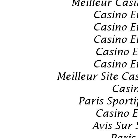
Meilleur Cas
Casino E
Casino E
Casino E
Casino E
Casino E
Meilleur Site Ca
Casin
Paris Sport
Casino E
Avis Sur
Paris