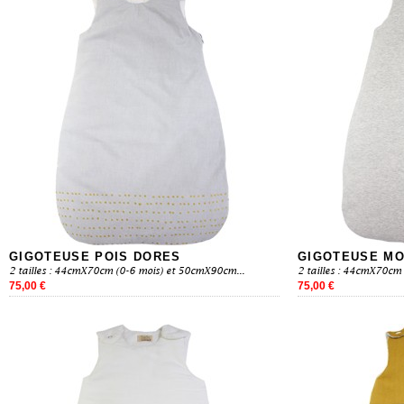
GIGOTEUSE POIS DORES
GIGOTEUSE MO
2 tailles : 44cmX70cm (0-6 mois) et 50cmX90cm...
2 tailles : 44cmX70cm
75,00 €
75,00 €