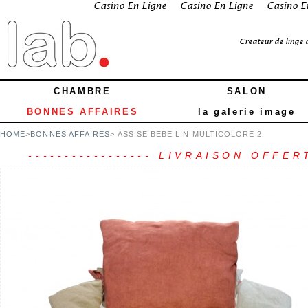
Casino En Ligne
Casino En Ligne
Casino E
Créateur de linge 
CHAMBRE
SALON
BONNES AFFAIRES
la galerie image
HOME
>
BONNES AFFAIRES
>
ASSISE BEBE LIN MULTICOLORE 2
----------------- LIVRAISON OFFER