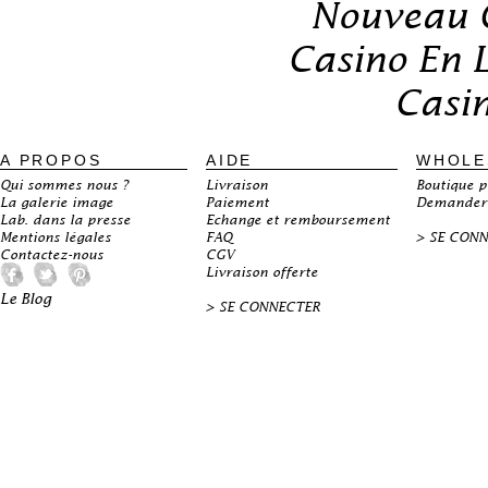
Nouveau C
Casino En 
Casin
A PROPOS
AIDE
WHOLE
Qui sommes nous ?
Livraison
Boutique p
La galerie image
Paiement
Demander 
Lab. dans la presse
Echange et remboursement
Mentions légales
FAQ
>
SE CON
Contactez-nous
CGV
Livraison offerte
Le Blog
>
SE CONNECTER