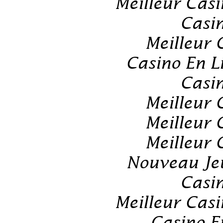
Meilleur Cas
Casin
Meilleur 
Casino En L
Casin
Meilleur 
Meilleur 
Meilleur 
Nouveau Jeu
Casin
Meilleur Cas
Casino E