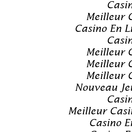
Casin
Meilleur 
Casino En L
Casin
Meilleur 
Meilleur 
Meilleur 
Nouveau Jeu
Casin
Meilleur Cas
Casino E