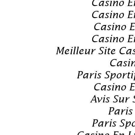
Casino E
Casino E
Casino E
Casino E
Meilleur Site Ca
Casin
Paris Sport
Casino E
Avis Sur
Paris
Paris Spo
Casino En L