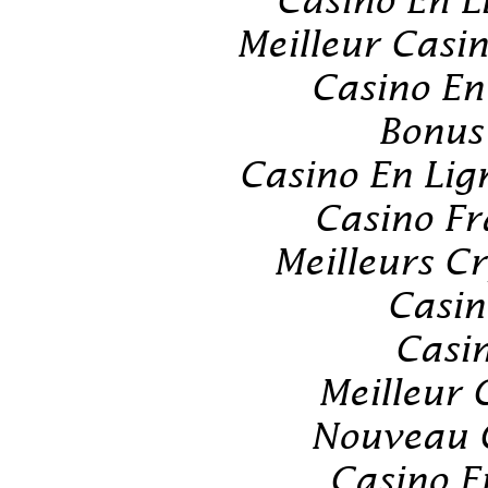
Meilleur Casi
Casino En
Bonus
Casino En Lig
Casino Fr
Meilleurs C
Casin
Casin
Meilleur 
Nouveau C
Casino E