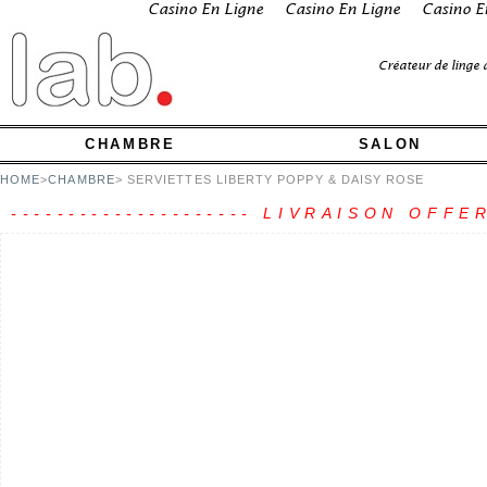
Casino En Ligne
Casino En Ligne
Casino E
Créateur de linge 
CHAMBRE
SALON
HOME
>
CHAMBRE
>
SERVIETTES LIBERTY POPPY & DAISY ROSE
--------------------- LIVRAISON OFFE