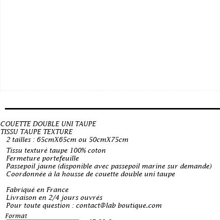
COUETTE DOUBLE UNI TAUPE
TISSU TAUPE TEXTURE
2 tailles : 65cmX65cm ou 50cmX75cm
Tissu texturé taupe 100% coton
Fermeture portefeuille
Passepoil jaune (disponible avec passepoil marine sur-demande)
Coordonnée à la housse de couette double uni taupe
Fabriqué en France
Livraison en 2/4 jours ouvrés
Pour toute question :
contact@lab-boutique.com
Format