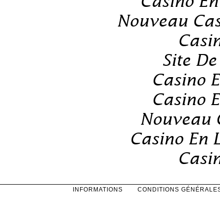
Casino En
Nouveau Cas
Casin
Site De
Casino E
Casino E
Nouveau C
Casino En 
Casin
INFORMATIONS
CONDITIONS GÉNÉRALE