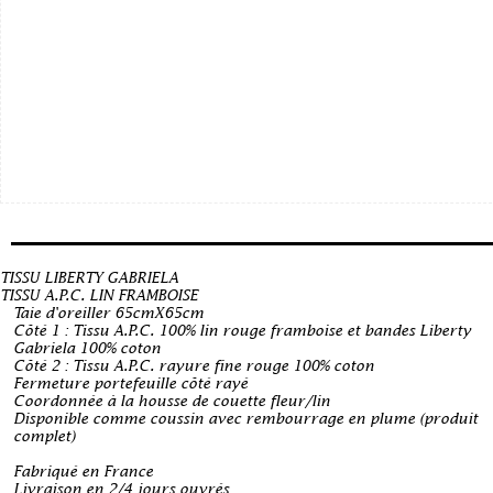
TISSU LIBERTY GABRIELA
TISSU A.P.C. LIN FRAMBOISE
Taie d'oreiller 65cmX65cm
Côté 1 : Tissu A.P.C. 100% lin rouge framboise et bandes Liberty
Gabriela 100% coton
Côté 2 : Tissu A.P.C. rayure fine rouge 100% coton
Fermeture portefeuille côté rayé
Coordonnée à la housse de couette fleur/lin
Disponible comme coussin avec rembourrage en plume (produit
complet)
Fabriqué en France
Livraison en 2/4 jours ouvrés