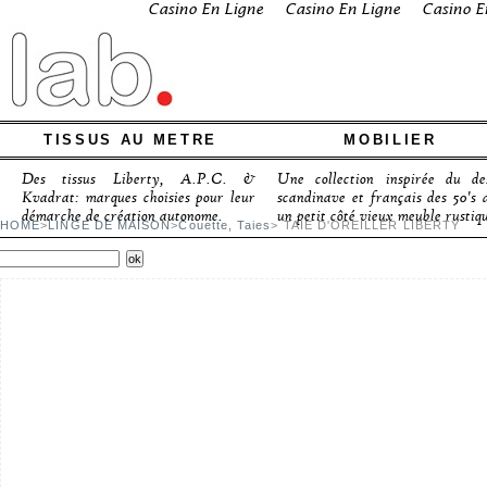
Casino En Ligne
Casino En Ligne
Casino E
TISSUS AU METRE
MOBILIER
Des tissus Liberty, A.P.C. &
Une collection inspirée du de
Kvadrat: marques choisies pour leur
scandinave et français des 50's 
démarche de création autonome.
un petit côté vieux meuble rustiq
HOME
>
LINGE DE MAISON
>
Couette, Taies
>
TAIE D'OREILLER LIBERTY