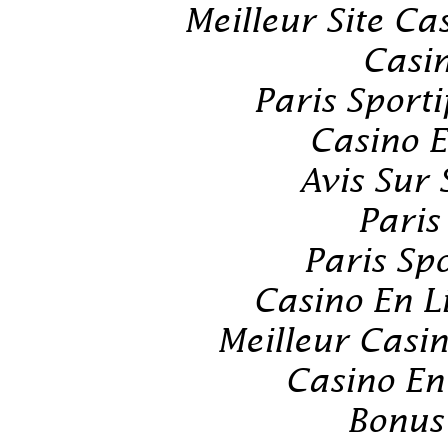
Meilleur Site Ca
Casin
Paris Sport
Casino E
Avis Sur
Paris
Paris Spo
Casino En L
Meilleur Casi
Casino En
Bonus