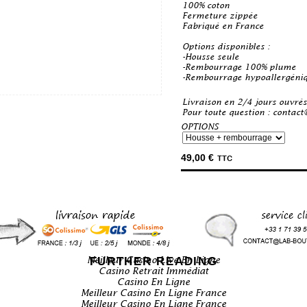
100% coton
Fermeture zippée
Fabriqué en France
Options disponibles :
-Housse seule
-Rembourrage 100% plume
-Rembourrage hypoallergéniqu
Livraison en 2/4 jours ouvrés
Pour toute question :
contact
OPTIONS
49,00 €
TTC
Meilleur Casino Live En Ligne
FURTHER READING
Casino Retrait Immédiat
Casino En Ligne
Meilleur Casino En Ligne France
Meilleur Casino En Ligne France