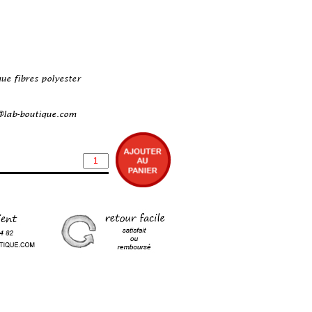
e fibres polyester
@lab-boutique.com