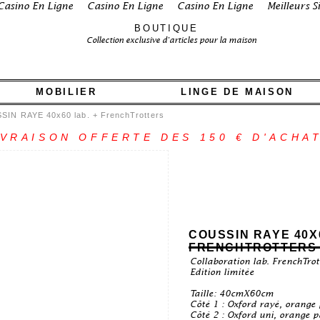
Casino En Ligne
Casino En Ligne
Casino En Ligne
Meilleurs S
BOUTIQUE
Collection exclusive d'articles pour la maison
MOBILIER
LINGE DE MAISON
IN RAYE 40x60 lab. + FrenchTrotters
 LIVRAISON OFFERTE DES 150 € D'ACHAT -
COUSSIN RAYE 40X6
FRENCHTROTTERS
Collaboration lab. FrenchTrot
Edition limitée
Taille: 40cmX60cm
Côté 1 : Oxford rayé, orange 
Côté 2 : Oxford uni, orange p