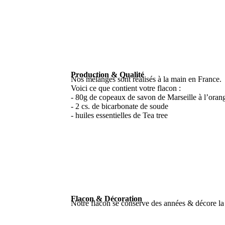
Production & Qualité
Nos mélanges sont réalisés à la main en France.
Voici ce que contient votre flacon :
- 80g de copeaux de savon de Marseille à l’oran
- 2 cs. de bicarbonate de soude
- huiles essentielles de Tea tree
Flacon & Décoration
Notre flacon se conserve des années & décore la m