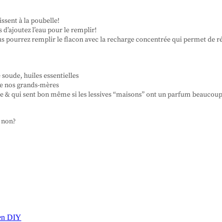
issent à la poubelle!
s d’ajoutez l’eau pour le remplir!
s pourrez remplir le flacon avec la recharge concentrée qui permet de réd
 soude, huiles essentielles
 de nos grands-mères
aire & qui sent bon même si les lessives “maisons” ont un parfum beaucoup 
, non?
ien DIY