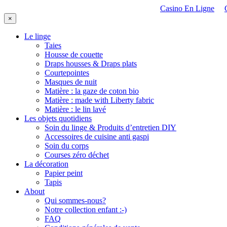
Casino En Ligne
×
Le linge
Taies
Housse de couette
Draps housses & Draps plats
Courtepointes
Masques de nuit
Matière : la gaze de coton bio
Matière : made with Liberty fabric
Matière : le lin lavé
Les objets quotidiens
Soin du linge & Produits d’entretien DIY
Accessoires de cuisine anti gaspi
Soin du corps
Courses zéro déchet
La décoration
Papier peint
Tapis
About
Qui sommes-nous?
Notre collection enfant :-)
FAQ