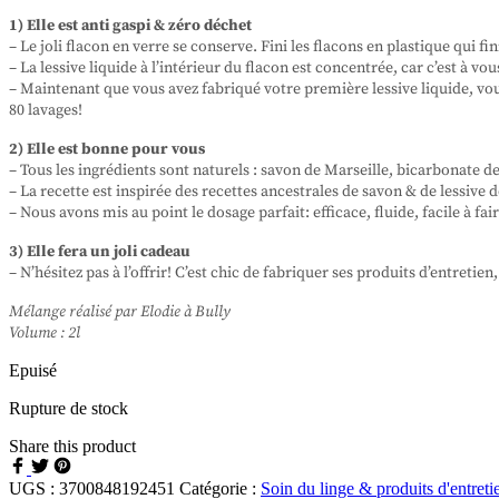
1) Elle est anti gaspi & zéro déchet
– Le joli flacon en verre se conserve. Fini les flacons en plastique qui fin
– La lessive liquide à l’intérieur du flacon est concentrée, car c’est à vou
– Maintenant que vous avez fabriqué votre première lessive liquide, vou
80 lavages!
2) Elle est bonne pour vous
– Tous les ingrédients sont naturels : savon de Marseille, bicarbonate de
– La recette est inspirée des recettes ancestrales de savon & de lessive
– Nous avons mis au point le dosage parfait: efficace, fluide, facile à f
3) Elle fera un joli cadeau
– N’hésitez pas à l’offrir! C’est chic de fabriquer ses produits d’entretien
Mélange réalisé par Elodie à Bully
Volume : 2l
Epuisé
Rupture de stock
Share this product
UGS :
3700848192451
Catégorie :
Soin du linge & produits d'entret