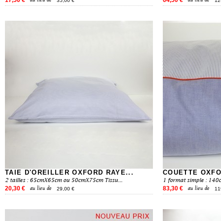
17,50 €
64,50 €
au lieu de
au lieu de
35,00 €
12
TAIE D'OREILLER OXFORD RAYE...
COUETTE OXFO
2 tailles : 65cmX65cm ou 50cmX75cm Tissu...
1 format simple : 140
20,30 €
83,30 €
au lieu de
au lieu de
29,00 €
11