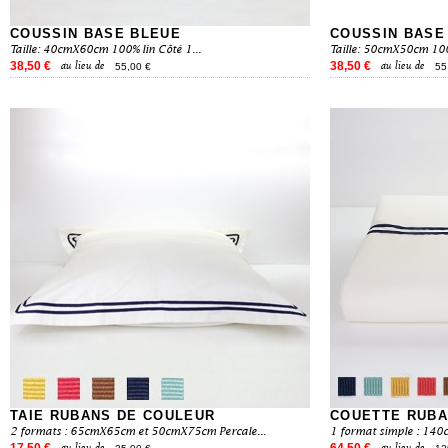
COUSSIN BASE BLEUE
COUSSIN BASE
Taille: 40cmX60cm 100% lin Côté 1...
Taille: 50cmX50cm 100%
38,50 €
38,50 €
au lieu de
au lieu de
55,00 €
55
TAIE RUBANS DE COULEUR
COUETTE RUB
2 formats : 65cmX65cm et 50cmX75cm Percale...
1 format simple : 140