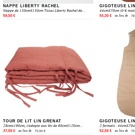
NAPPE LIBERTY RACHEL
GIGOTEUSE LI
Nappe de 150cmX150cm Tissus Liberty Rachel de...
44cmX70cm (0-6 mois) 
59,50 €
55,30 €
au lieu de
79
TOUR DE LIT LIN GRENAT
GIGOTEUSE LIN
28cmx190cm, s'adapte aux lits de 60cmX120cm...
2 formats : 44cmX70c
37,50 €
52,50 €
au lieu de
au lieu de
75,00 €
75