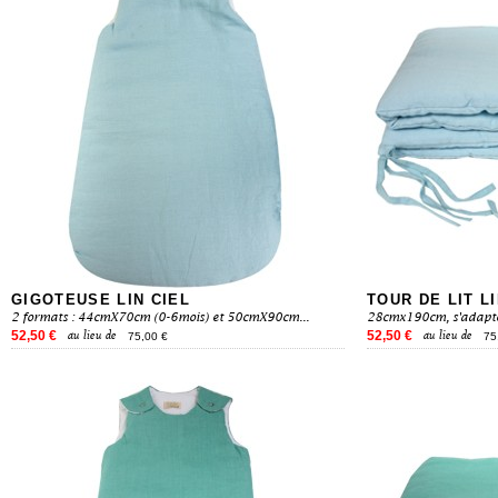
GIGOTEUSE LIN CIEL
TOUR DE LIT LI
2 formats : 44cmX70cm (0-6mois) et 50cmX90cm...
28cmx190cm, s'adapte
52,50 €
52,50 €
au lieu de
au lieu de
75,00 €
75