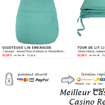
GIGOTEUSE LIN EMERAUDE
TOUR DE LIT L
2 formats : 44cmX70cm (0-6mois) et 50cmX90cm...
28cmx190cm, s'adapte
52,50 €
52,50 €
au lieu de
au lieu de
75,00 €
75
Meilleur Ca
FURT
Casino Re