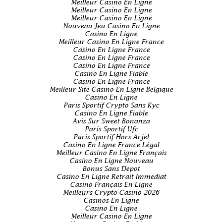
Meilleur Casino En Ligne
Meilleur Casino En Ligne
Meilleur Casino En Ligne
Nouveau Jeu Casino En Ligne
Casino En Ligne
Meilleur Casino En Ligne France
Casino En Ligne France
Casino En Ligne France
Casino En Ligne France
Casino En Ligne Fiable
Casino En Ligne France
Meilleur Site Casino En Ligne Belgique
Casino En Ligne
Paris Sportif Crypto Sans Kyc
Casino En Ligne Fiable
Avis Sur Sweet Bonanza
Paris Sportif Ufc
Paris Sportif Hors Arjel
Casino En Ligne France Légal
Meilleur Casino En Ligne Français
Casino En Ligne Nouveau
Bonus Sans Depot
Casino En Ligne Retrait Immediat
Casino Français En Ligne
Meilleurs Crypto Casino 2026
Casinos En Ligne
Casino En Ligne
Meilleur Casino En Ligne