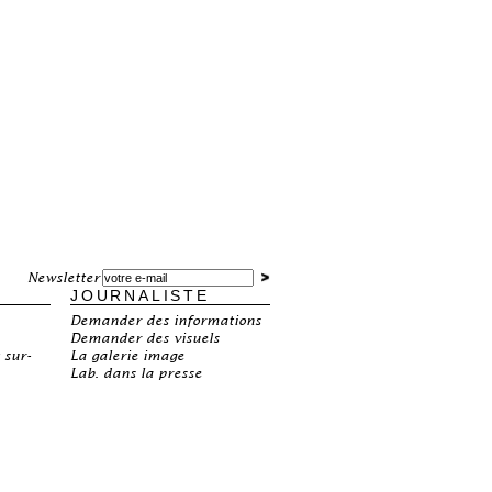
Newsletter
JOURNALISTE
Demander des informations
Demander des visuels
 sur-
La galerie image
Lab. dans la presse