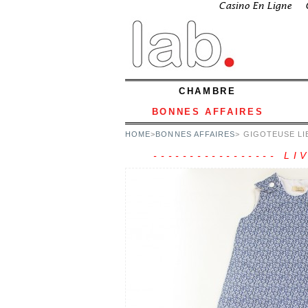
Casino En Ligne
CHAMBRE
BONNES AFFAIRES
HOME
>
BONNES AFFAIRES
>
GIGOTEUSE LI
----------------- 