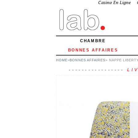
Casino En Ligne
CHAMBRE
BONNES AFFAIRES
HOME
>
BONNES AFFAIRES
>
NAPPE LIBERT
----------------- 