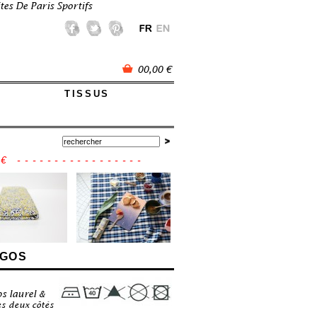
ites De Paris Sportifs
00,00 €
TISSUS
-----------------
AGOS
s laurel
&
s deux côtés