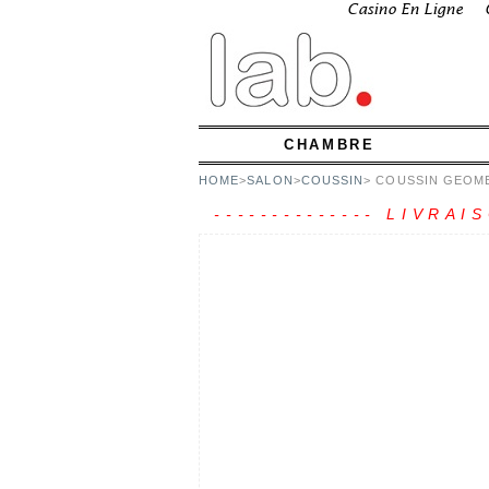
Casino En Ligne
CHAMBRE
HOME
>
SALON
>
COUSSIN
>
COUSSIN GEOME
-------------- LIVRA