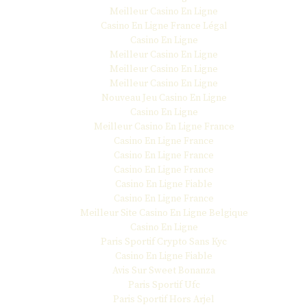
Meilleur Casino En Ligne
Casino En Ligne France Légal
Casino En Ligne
Meilleur Casino En Ligne
Meilleur Casino En Ligne
Meilleur Casino En Ligne
Nouveau Jeu Casino En Ligne
Casino En Ligne
Meilleur Casino En Ligne France
Casino En Ligne France
Casino En Ligne France
Casino En Ligne France
Casino En Ligne Fiable
Casino En Ligne France
Meilleur Site Casino En Ligne Belgique
Casino En Ligne
Paris Sportif Crypto Sans Kyc
Casino En Ligne Fiable
Avis Sur Sweet Bonanza
Paris Sportif Ufc
Paris Sportif Hors Arjel