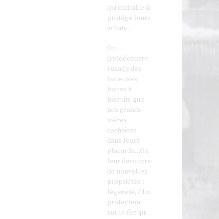
qui emballe &
protège leurs
achats.
On
(re)découvre
l’usage des
fameuses
boites à
biscuits que
nos grands-
mères
cachaient
dans leurs
placards…On
leur découvre
de nouvelles
propriétés :
légèreté, film
protecteur
sur le fer qui