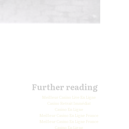
Further reading
Meilleur Casino Live En Ligne
Casino Retrait Immédiat
Casino En Ligne
Meilleur Casino En Ligne France
Meilleur Casino En Ligne France
Casino En Ligne