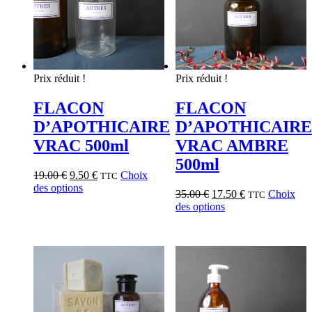
Prix réduit !
Prix réduit !
FLACON
FLACON
D’APOTHICAIRE
D’APOTHICAIRE
VRAC 500ml
VRAC AMBRE
500ml
19.00
€
9.50
€
Choix
TTC
des options
35.00
€
17.50
€
Choix
TTC
des options