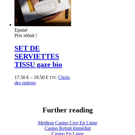
Epuisé
Prix réduit !
SET DE
SERVIETTES
TISSU gaze bio
17.50
€
–
19.50
€
Choix
TTC
des options
Further reading
Meilleur Casino Live En Ligne
Casino Retrait Immédiat
Casino En Ligne