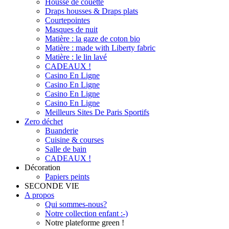
Housse de couette
Draps housses & Draps plats
Courtepointes
Masques de nuit
Matière : la gaze de coton bio
Matière : made with Liberty fabric
Matière : le lin lavé
CADEAUX !
Casino En Ligne
Casino En Ligne
Casino En Ligne
Casino En Ligne
Meilleurs Sites De Paris Sportifs
Zero déchet
Buanderie
Cuisine & courses
Salle de bain
CADEAUX !
Décoration
Papiers peints
SECONDE VIE
A propos
Qui sommes-nous?
Notre collection enfant :-)
Notre plateforme green !