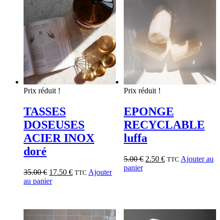
Prix réduit !
Prix réduit !
TASSES
EPONGE
DOSEUSES
RECYCLABLE
ACIER INOX
luffa
doré
5.00
€
2.50
€
Ajouter au
TTC
panier
35.00
€
17.50
€
Ajouter
TTC
au panier