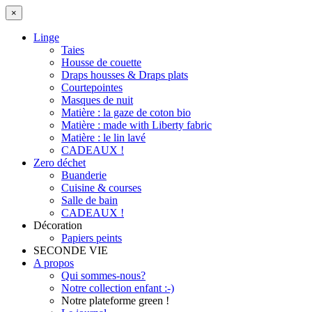
×
Linge
Taies
Housse de couette
Draps housses & Draps plats
Courtepointes
Masques de nuit
Matière : la gaze de coton bio
Matière : made with Liberty fabric
Matière : le lin lavé
CADEAUX !
Zero déchet
Buanderie
Cuisine & courses
Salle de bain
CADEAUX !
Décoration
Papiers peints
SECONDE VIE
A propos
Qui sommes-nous?
Notre collection enfant :-)
Notre plateforme green !