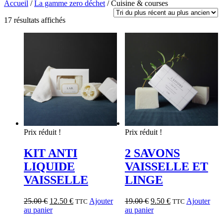
Accueil
/
La gamme zero déchet
/
Cuisine & courses
17 résultats affichés
Prix réduit !
Prix réduit !
KIT ANTI
2 SAVONS
LIQUIDE
VAISSELLE ET
VAISSELLE
LINGE
25.00
€
12.50
€
Ajouter
19.00
€
9.50
€
Ajouter
TTC
TTC
au panier
au panier