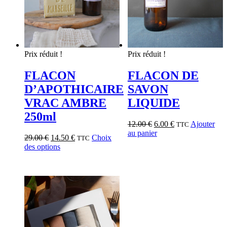
Prix réduit !
Prix réduit !
FLACON
FLACON DE
D’APOTHICAIRE
SAVON
VRAC AMBRE
LIQUIDE
250ml
12.00
€
6.00
€
Ajouter
TTC
au panier
29.00
€
14.50
€
Choix
TTC
des options