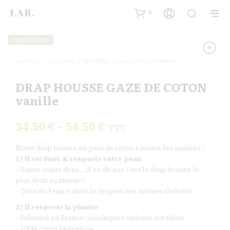
0
PRIX RÉDUIT !
ACCUEIL
/
LE LINGE
/
MATIÈRE : LA GAZE DE COTON BIO
DRAP HOUSSE GAZE DE COTON
vanille
34.50
€
–
54.50
€
TTC
Notre drap housse en gaze de coton a toutes les qualités !
1) Il est doux & respecte votre peau
– Super super doux….il se dit que c’est le drap housse le
plus doux au monde !
– Teint en France dans le respect des normes Oekotex
2) Il respecte la planète
– Fabriqué en France : son impact carbone est faible
– 100% coton biologique