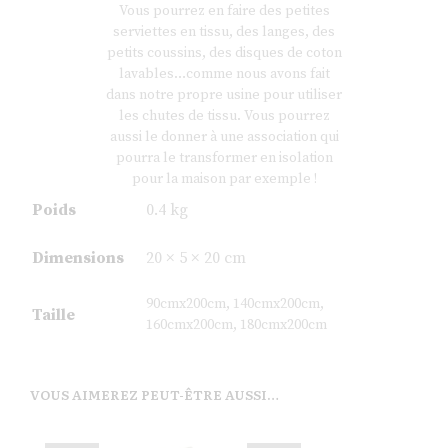
Vous pourrez en faire des petites
serviettes en tissu, des langes, des
petits coussins, des disques de coton
lavables…comme nous avons fait
dans notre propre usine pour utiliser
les chutes de tissu. Vous pourrez
aussi le donner à une association qui
pourra le transformer en isolation
pour la maison par exemple !
Poids
0.4 kg
Dimensions
20 × 5 × 20 cm
90cmx200cm, 140cmx200cm,
Taille
160cmx200cm, 180cmx200cm
VOUS AIMEREZ PEUT-ÊTRE AUSSI…