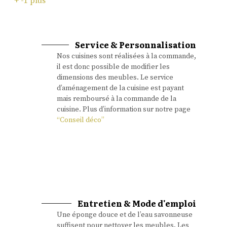
+ -1 plus
Service & Personnalisation
Nos cuisines sont réalisées à la commande,
AJOUTER AU PANIER
il est donc possible de modifier les
dimensions des meubles. Le service
d’aménagement de la cuisine est payant
Share this product
mais remboursé à la commande de la
cuisine. Plus d’information sur notre page
UGS :
ND
“Conseil déco”
CATÉGORIE :
MEUBLES DE CUISINE
Entretien & Mode d'emploi
Une éponge douce et de l’eau savonneuse
suffisent pour nettoyer les meubles. Les