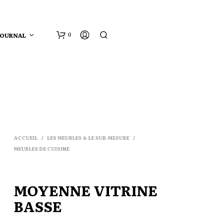
JOURNAL
0
ACCUEIL
/
LES MEUBLES & LE SUR-MESURE
/
MEUBLES DE CUISINE
MOYENNE VITRINE
BASSE