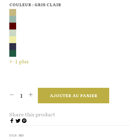
COULEUR
:
GRIS CLAIR
+ -1 plus
AJOUTER AU PANIER
Share this product
UGS :
ND