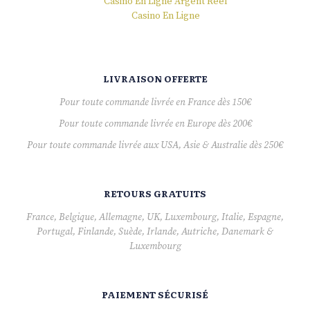
Casino En Ligne Argent Réel
Casino En Ligne
LIVRAISON OFFERTE
Pour toute commande livrée en France dès 150€
Pour toute commande livrée en Europe dès 200€
Pour toute commande livrée aux USA, Asie & Australie dès 250€
RETOURS GRATUITS
France, Belgique, Allemagne, UK, Luxembourg, Italie, Espagne,
Portugal, Finlande, Suède, Irlande, Autriche, Danemark &
Luxembourg
PAIEMENT SÉCURISÉ