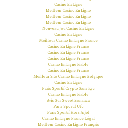
Casino En Ligne
Meilleur Casino En Ligne
Meilleur Casino En Ligne
Meilleur Casino En Ligne
Nouveau Jeu Casino En Ligne
Casino En Ligne
Meilleur Casino En Ligne France
Casino En Ligne France
Casino En Ligne France
Casino En Ligne France
Casino En Ligne Fiable
Casino En Ligne France
Meilleur Site Casino En Ligne Belgique
Casino En Ligne
Paris Sportif Crypto Sans Kyc
Casino En Ligne Fiable
Avis Sur Sweet Bonanza
Paris Sportif Ufc
Paris Sportif Hors Arjel
Casino En Ligne France Légal
Meilleur Casino En Ligne Français