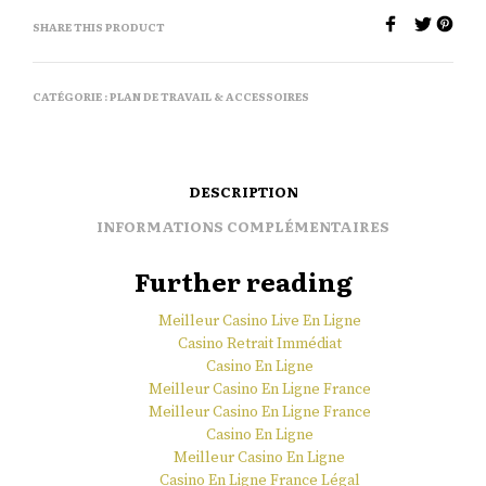
SHARE THIS PRODUCT
CATÉGORIE :
PLAN DE TRAVAIL & ACCESSOIRES
DESCRIPTION
INFORMATIONS COMPLÉMENTAIRES
Further reading
Meilleur Casino Live En Ligne
Casino Retrait Immédiat
Casino En Ligne
Meilleur Casino En Ligne France
Meilleur Casino En Ligne France
Casino En Ligne
Meilleur Casino En Ligne
Casino En Ligne France Légal