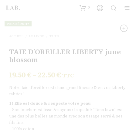
0
PRIX RÉDUIT !
ACCUEIL
/
LE LINGE
/
TAIES
TAIE D’OREILLER LIBERTY june
blossom
19.50
€
–
22.50
€
TTC
Notre taie d’oreiller est d’une grand finesse & en vrai Liberty
fabrics !
1) Elle est douce & respecte votre peau
– Son toucher est lisse & soyeux : la qualité “Tana lawn” est
une des plus belles au monde avec son tissage serré & ses
fils fins
– 100% coton