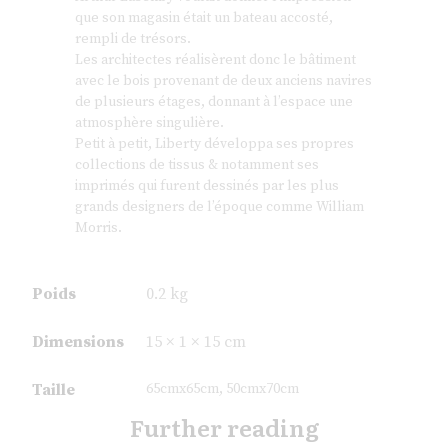
que son magasin était un bateau accosté,
rempli de trésors.
Les architectes réalisèrent donc le bâtiment
avec le bois provenant de deux anciens navires
de plusieurs étages, donnant à l’espace une
atmosphère singulière.
Petit à petit, Liberty développa ses propres
collections de tissus & notamment ses
imprimés qui furent dessinés par les plus
grands designers de l’époque comme William
Morris.
Poids
0.2 kg
Dimensions
15 × 1 × 15 cm
Taille
65cmx65cm, 50cmx70cm
Further reading