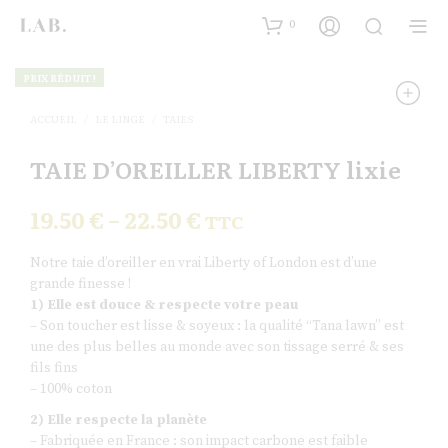
0
PRIX RÉDUIT !
ACCUEIL
/
LE LINGE
/
TAIES
TAIE D’OREILLER LIBERTY lixie
19.50
€
–
22.50
€
TTC
Notre taie d’oreiller en vrai Liberty of London est d’une
grande finesse !
1) Elle est douce & respecte votre peau
– Son toucher est lisse & soyeux : la qualité “Tana lawn” est
une des plus belles au monde avec son tissage serré & ses
fils fins
– 100% coton
2) Elle respecte la planète
– Fabriquée en France : son impact carbone est faible