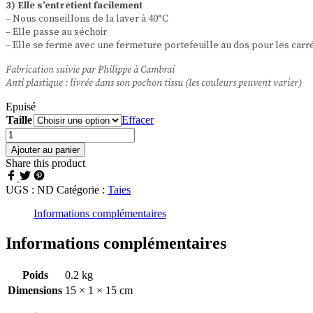
3) Elle s’entretient facilement
– Nous conseillons de la laver à 40°C
– Elle passe au séchoir
– Elle se ferme avec une fermeture portefeuille au dos pour les carré
Fabrication suivie par Philippe à Cambrai
Anti plastique : livrée dans son pochon tissu (les couleurs peuvent varier)
Epuisé
Taille
Effacer
Quantité
Ajouter au panier
Share this product
UGS :
ND
Catégorie :
Taies
Informations complémentaires
Informations complémentaires
Poids
0.2 kg
Dimensions
15 × 1 × 15 cm