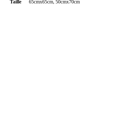
Taille
65cmx65cm, 50cmx70cm