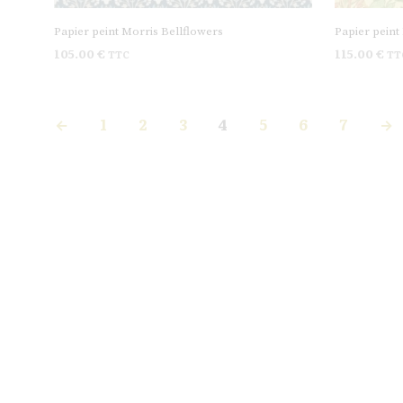
Papier peint Morris Bellflowers
Papier pein
105.00
€
115.00
€
TTC
TT
AJOUTER AU PANIER
AJOUTER 
←
1
2
3
4
5
6
7
→