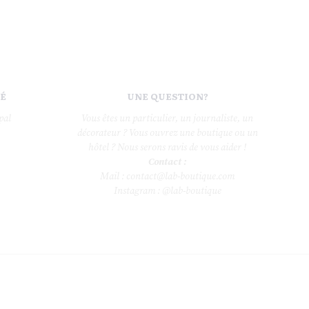
É
UNE QUESTION?
pal
Vous êtes un particulier, un journaliste, un
décorateur ? Vous ouvrez une boutique ou un
hôtel ? Nous serons ravis de vous aider !
Contact :
Mail :
contact@lab-boutique.com
Instagram : @lab-boutique