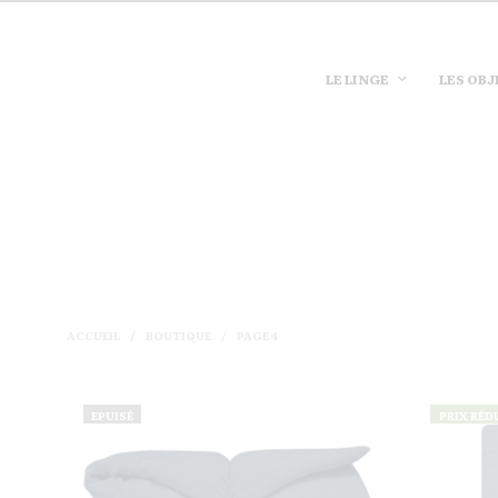
LE LINGE
LES OBJ
ACCUEIL
/
BOUTIQUE
/
PAGE 4
EPUISÉ
PRIX RÉDU