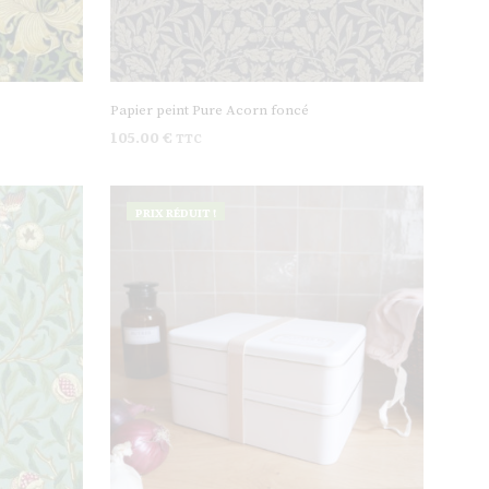
Papier peint Pure Acorn foncé
105.00
€
TTC
AJOUTER AU PANIER
PRIX RÉDUIT !