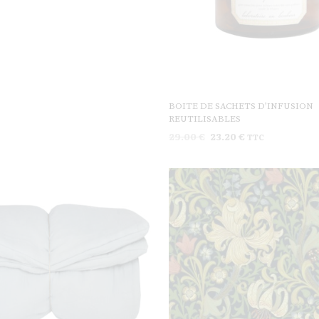
BOITE DE SACHETS D’INFUSION
REUTILISABLES
29.00
€
23.20
€
TTC
AJOUTER AU PANIER