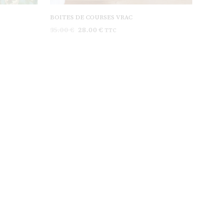
BOITES DE COURSES VRAC
35.00
€
28.00
€
TTC
AJOUTER AU PANIER