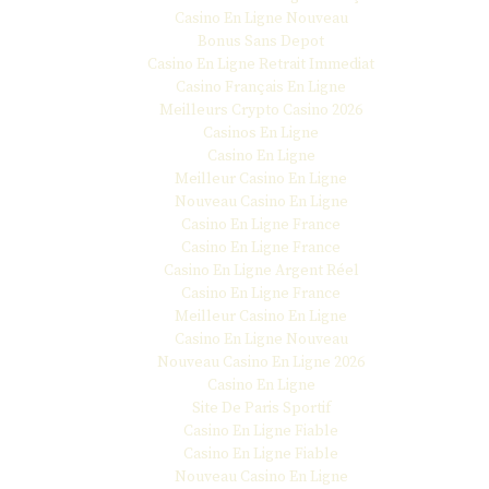
Casino En Ligne Nouveau
Bonus Sans Depot
Casino En Ligne Retrait Immediat
Casino Français En Ligne
Meilleurs Crypto Casino 2026
Casinos En Ligne
Casino En Ligne
Meilleur Casino En Ligne
Nouveau Casino En Ligne
Casino En Ligne France
Casino En Ligne France
Casino En Ligne Argent Réel
Casino En Ligne France
Meilleur Casino En Ligne
Casino En Ligne Nouveau
Nouveau Casino En Ligne 2026
Casino En Ligne
Site De Paris Sportif
Casino En Ligne Fiable
Casino En Ligne Fiable
Nouveau Casino En Ligne