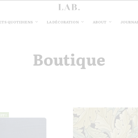
ETS QUOTIDIENS
LA DÉCORATION
ABOUT
JOURNA
Boutique
IT !