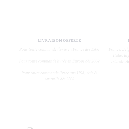
LIVRAISON OFFERTE
Pour toute commande livrée en France dès 150€
France, Bel
Italie, E
Pour toute commande livrée en Europe dès 200€
Irlande, 
Pour toute commande livrée aux USA, Asie &
Australie dès 250€