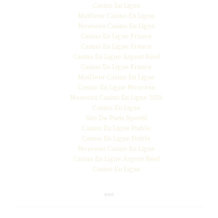
Casino En Ligne
Meilleur Casino En Ligne
Nouveau Casino En Ligne
Casino En Ligne France
Casino En Ligne France
Casino En Ligne Argent Réel
Casino En Ligne France
Meilleur Casino En Ligne
Casino En Ligne Nouveau
Nouveau Casino En Ligne 2026
Casino En Ligne
Site De Paris Sportif
Casino En Ligne Fiable
Casino En Ligne Fiable
Nouveau Casino En Ligne
Casino En Ligne Argent Réel
Casino En Ligne