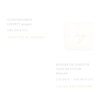
COURTEPOINTE
LIBERTY pepper
189.00
€
TTC
AJOUTER AU PANIER
HOUSSE DE COUETTE
GAZE DE COTON
blanche
179.00
€
–
199.00
€
TTC
CHOIX DES OPTIONS