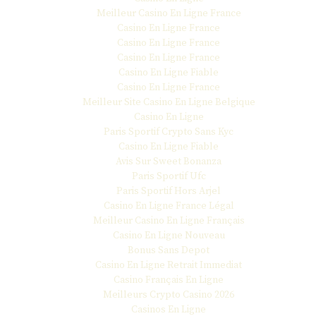
Meilleur Casino En Ligne France
Casino En Ligne France
Casino En Ligne France
Casino En Ligne France
Casino En Ligne Fiable
Casino En Ligne France
Meilleur Site Casino En Ligne Belgique
Casino En Ligne
Paris Sportif Crypto Sans Kyc
Casino En Ligne Fiable
Avis Sur Sweet Bonanza
Paris Sportif Ufc
Paris Sportif Hors Arjel
Casino En Ligne France Légal
Meilleur Casino En Ligne Français
Casino En Ligne Nouveau
Bonus Sans Depot
Casino En Ligne Retrait Immediat
Casino Français En Ligne
Meilleurs Crypto Casino 2026
Casinos En Ligne