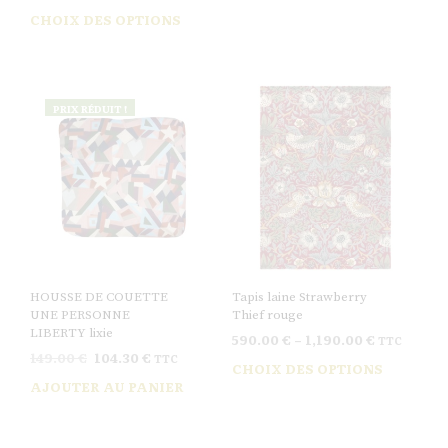
CHOIX DES OPTIONS
PRIX RÉDUIT !
HOUSSE DE COUETTE
Tapis laine Strawberry
UNE PERSONNE
Thief rouge
LIBERTY lixie
590.00
€
–
1,190.00
€
TTC
149.00
€
104.30
€
TTC
CHOIX DES OPTIONS
AJOUTER AU PANIER