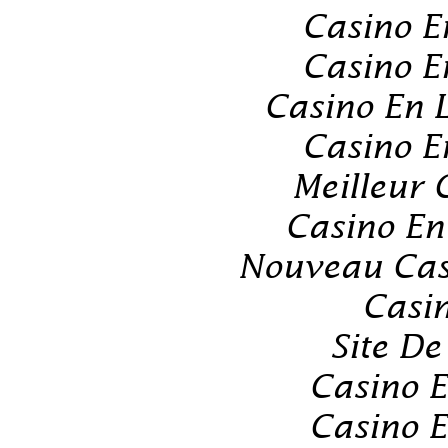
Casino E
Casino E
Casino En 
Casino E
Meilleur 
Casino En
Nouveau Cas
Casin
Site De
Casino E
Casino E