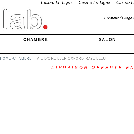
Casino En Ligne
Casino En Ligne
Casino E
Créateur de linge 
CHAMBRE
SALON
HOME
>
CHAMBRE
>
TAIE D'OREILLER OXFORD RAYE BLEU
-------------- LIVRAISON OFFERTE E