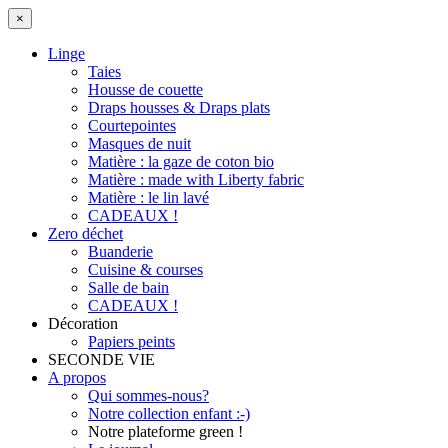
×
Linge
Taies
Housse de couette
Draps housses & Draps plats
Courtepointes
Masques de nuit
Matière : la gaze de coton bio
Matière : made with Liberty fabric
Matière : le lin lavé
CADEAUX !
Zero déchet
Buanderie
Cuisine & courses
Salle de bain
CADEAUX !
Décoration
Papiers peints
SECONDE VIE
A propos
Qui sommes-nous?
Notre collection enfant :-)
Notre plateforme green !