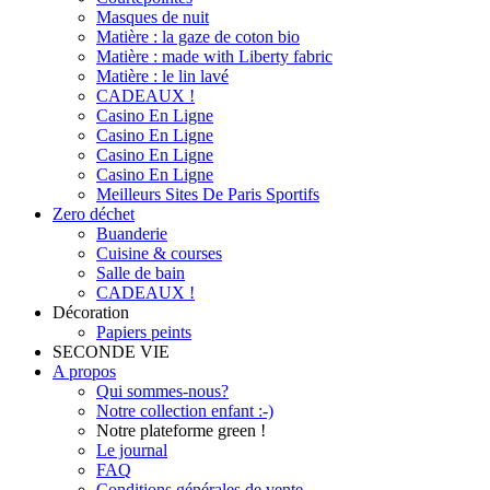
Masques de nuit
Matière : la gaze de coton bio
Matière : made with Liberty fabric
Matière : le lin lavé
CADEAUX !
Casino En Ligne
Casino En Ligne
Casino En Ligne
Casino En Ligne
Meilleurs Sites De Paris Sportifs
Zero déchet
Buanderie
Cuisine & courses
Salle de bain
CADEAUX !
Décoration
Papiers peints
SECONDE VIE
A propos
Qui sommes-nous?
Notre collection enfant :-)
Notre plateforme green !
Le journal
FAQ
Conditions générales de vente