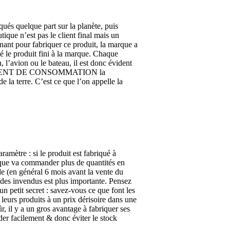
és quelque part sur la planète, puis
ique n’est pas le client final mais un
enant pour fabriquer ce produit, la marque a
é le produit fini à la marque. Chaque
 l’avion ou le bateau, il est donc évident
MENT DE CONSOMMATION la
de la terre. C’est ce que l’on appelle la
amètre : si le produit est fabriqué à
arque va commander plus de quantités en
de (en général 6 mois avant la vente du
te des invendus est plus importante. Pensez
un petit secret : savez-vous ce que font les
leurs produits à un prix dérisoire dans une
ûr, il y a un gros avantage à fabriquer ses
er facilement & donc éviter le stock