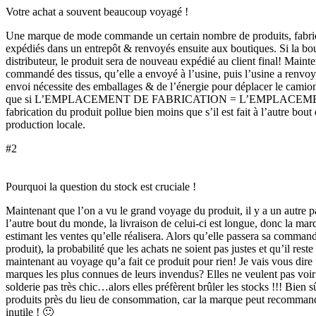
Votre achat a souvent beaucoup voyagé !
Une marque de mode commande un certain nombre de produits, fabriqu
expédiés dans un entrepôt & renvoyés ensuite aux boutiques. Si la bout
distributeur, le produit sera de nouveau expédié au client final! Maint
commandé des tissus, qu’elle a envoyé à l’usine, puis l’usine a renvoy
envoi nécessite des emballages & de l’énergie pour déplacer le camion,
que si L’EMPLACEMENT DE FABRICATION = L’EMPLACE
fabrication du produit pollue bien moins que s’il est fait à l’autre bout 
production locale.
#2
Pourquoi la question du stock est cruciale !
Maintenant que l’on a vu le grand voyage du produit, il y a un autre par
l’autre bout du monde, la livraison de celui-ci est longue, donc la m
estimant les ventes qu’elle réalisera. Alors qu’elle passera sa comman
produit), la probabilité que les achats ne soient pas justes et qu’il res
maintenant au voyage qu’a fait ce produit pour rien! Je vais vous dire 
marques les plus connues de leurs invendus? Elles ne veulent pas voir 
solderie pas très chic…alors elles préfèrent brûler les stocks !!! Bien s
produits près du lieu de consommation, car la marque peut recommand
inutile ! 🙂