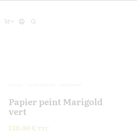
0
ACCUEIL
/
LA DÉCORATION
/
PAPIER PEINT
Papier peint Marigold
vert
130.00
€
TTC