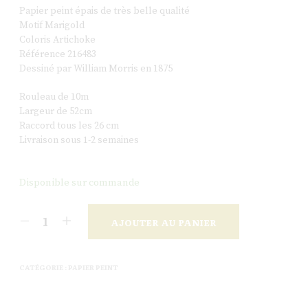
Papier peint épais de très belle qualité
Motif Marigold
Coloris Artichoke
Référence 216483
Dessiné par William Morris en 1875
Rouleau de 10m
Largeur de 52cm
Raccord tous les 26 cm
Livraison sous 1-2 semaines
Disponible sur commande
AJOUTER AU PANIER
CATÉGORIE :
PAPIER PEINT