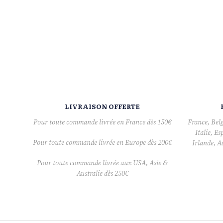
LIVRAISON OFFERTE
Pour toute commande livrée en France dès 150€
France, Bel
Italie, E
Pour toute commande livrée en Europe dès 200€
Irlande, 
Pour toute commande livrée aux USA, Asie &
Australie dès 250€