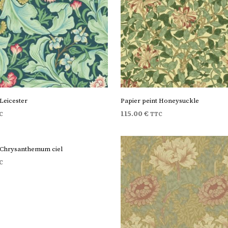
 Leicester
Papier peint Honeysuckle
115.00
€
C
TTC
AU PANIER
AJOUTER AU PANIER
t Chrysanthemum ciel
C
AU PANIER