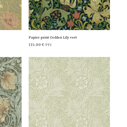
Papier peint Golden Lily vert
115.00
€
TTC
AJOUTER AU PANIER