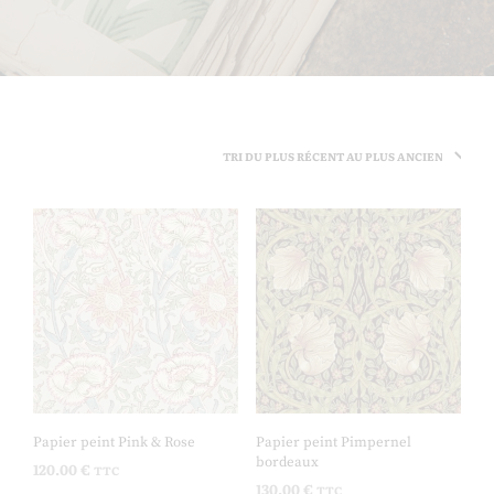
Papier peint Pink & Rose
Papier peint Pimpernel
bordeaux
120.00
€
TTC
130.00
€
TTC