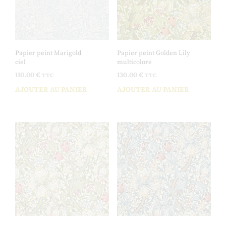
Papier peint Marigold
Papier peint Golden Lily
ciel
multicolore
110.00
€
130.00
€
TTC
TTC
AJOUTER AU PANIER
AJOUTER AU PANIER