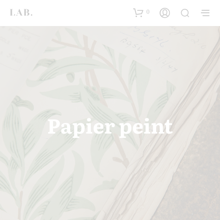
0
Papier peint