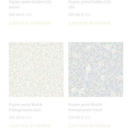
Papier peint Golden Lily
Papier peint Golden Lily
pastel
ciel
130.00
€
130.00
€
TTC
TTC
AJOUTER AU PANIER
AJOUTER AU PANIER
Papier peint Bird &
Papier peint Bird &
Pomegranate clair
Pomegranate foncé
130.00
€
130.00
€
TTC
TTC
AJOUTER AU PANIER
AJOUTER AU PANIER