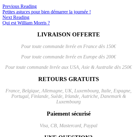
Previous Reading
Petites astuces pour bien démarrer la journée !
Next Reading
Qui est William Morris ?
LIVRAISON OFFERTE
Pour toute commande livrée en France dès 150€
Pour toute commande livrée en Europe dès 200€
Pour toute commande livrée aux USA, Asie & Australie dès 250€
RETOURS GRATUITS
France, Belgique, Allemagne, UK, Luxembourg, Italie, Espagne,
Portugal, Finlande, Suède, Irlande, Autriche, Danemark &
Luxembourg
Paiement sécurisé
Visa, CB, Mastercard, Paypal