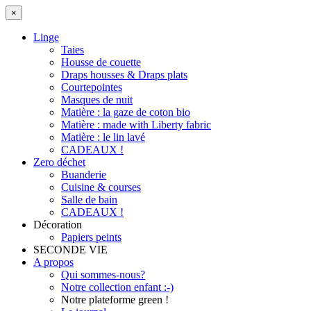
×
Linge
Taies
Housse de couette
Draps housses & Draps plats
Courtepointes
Masques de nuit
Matière : la gaze de coton bio
Matière : made with Liberty fabric
Matière : le lin lavé
CADEAUX !
Zero déchet
Buanderie
Cuisine & courses
Salle de bain
CADEAUX !
Décoration
Papiers peints
SECONDE VIE
A propos
Qui sommes-nous?
Notre collection enfant :-)
Notre plateforme green !