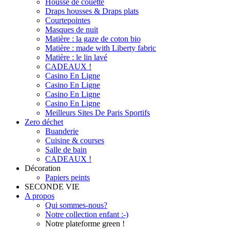
Housse de couette
Draps housses & Draps plats
Courtepointes
Masques de nuit
Matière : la gaze de coton bio
Matière : made with Liberty fabric
Matière : le lin lavé
CADEAUX !
Casino En Ligne
Casino En Ligne
Casino En Ligne
Casino En Ligne
Meilleurs Sites De Paris Sportifs
Zero déchet
Buanderie
Cuisine & courses
Salle de bain
CADEAUX !
Décoration
Papiers peints
SECONDE VIE
A propos
Qui sommes-nous?
Notre collection enfant :-)
Notre plateforme green !